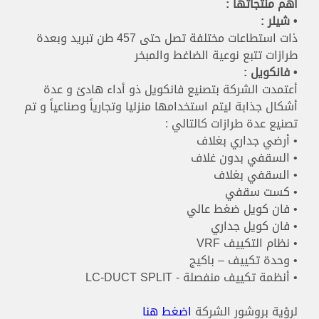
أهم منتجاتها :
• شيلر :
ذات استطاعات مختلفة تصل حتى 457 طن تبريد وبعدة
طرازات تتبع نوعية الضاغط والمبخر
• فانكويل :
أعتمدت الشركة بتصنيع فانكويل ذو أداء هادئ و عدة
أشكال جذابة ليتم استخدامها منزليا وتجارياً وصناعياً و تم
تصنيع عدة طرازات كالتالي :
• أرضي جداري بغلاف
• السقفي بدون غلاف
• السقفي بغلاف
• كست سقفي
• فان كويل ضغط عالي
• فان كويل جداري
• نظام التكييف VRF
• وحدة تكييف – باكيج
• أنظمة تكييف منفصلة - LC-DUCT SPLIT
لرؤية بروشور الشركة
اضغط هنا