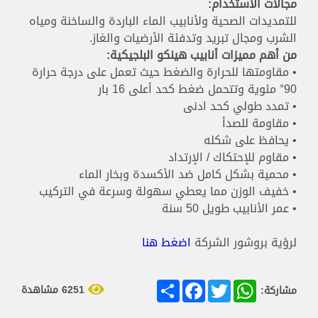
مجالات الاستخدام:
للتمديدات الصحية ولأنابيب الماء الباردة والساخنة ومياه
الشرب ومجال تبريد وتدفئة الأرضيات والغاز.
من أهم مميزات أنابيب هينكو البلجيكية:
• مقاومتها للحرارة والضغط حيث تعمل على درجة حرارة
90° مئوية وتتحمل ضغط كحد أعلى 16 بار
• تمدد طولي كحد ادنى
• مقاومة للصدأ
• يحافظ على شكله
• مقاوم للإحتكاك / الإرتداد
• محمية بشكل كامل ضد الأكسدة وبخار الماء
• خفيف الوزن مما يعطي سهولة وسرعة في التركيب
• عمر الأنابيب طويل 50 سنة
لرؤية بروشور الشركة
اضغط هنا
Share
Facebook
Twitter
WhatsApp
6251 مشاهدة
مشاركة: