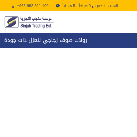
السبت - الخميس 9 صباحاً - 5 مساءاً
+963 992 311 100
رولات صوف زجاجي للعزل ذات جودة عالية