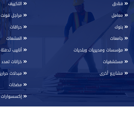
فنادق
التكييف
معامل
مراجل فونت
بنوك
حراقات
جامعات
المشعات
مؤسسات ومديريات وبلديات
أنابيب تدفئة 
مستشفيات
خزانات تمدد
مشاريع أخرى
مبدلات حراري
مضخات
إكسسوارات ا
Powered By
SyrianMonster
Web Service Provider - all rights reserved 2026