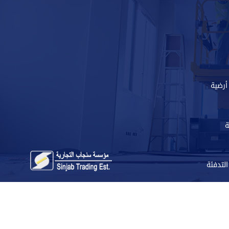
أرضية
ة
لتدفئة